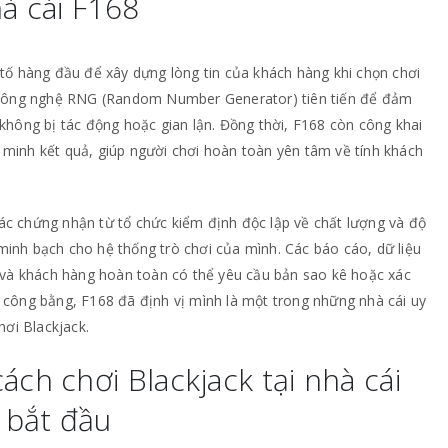
hà cái F168
tố hàng đầu để xây dựng lòng tin của khách hàng khi chọn chơi
g công nghệ RNG (Random Number Generator) tiên tiến để đảm
không bị tác động hoặc gian lận. Đồng thời, F168 còn công khai
ác minh kết quả, giúp người chơi hoàn toàn yên tâm về tính khách
c chứng nhận từ tổ chức kiểm định độc lập về chất lượng và độ
inh bạch cho hệ thống trò chơi của mình. Các báo cáo, dữ liệu
, và khách hàng hoàn toàn có thể yêu cầu bản sao kê hoặc xác
 công bằng, F168 đã định vị mình là một trong những nhà cái uy
hơi Blackjack.
ách chơi Blackjack tại nhà cái
 bắt đầu