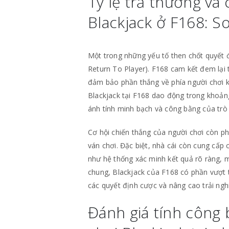
Tỷ lệ trả thưởng và 
Blackjack ở F168: S
Một trong những yếu tố then chốt quyết đ
Return To Player). F168 cam kết đem lại 
đảm bảo phần thắng về phía người chơi khô
Blackjack tại F168 dao động trong khoảng
ánh tính minh bạch và công bằng của trò 
Cơ hội chiến thắng của người chơi còn ph
ván chơi. Đặc biệt, nhà cái còn cung cấp
như hệ thống xác minh kết quả rõ ràng, m
chung, Blackjack của F168 có phần vượt tr
các quyết định cược và nâng cao trải ngh
Đánh giá tính công 