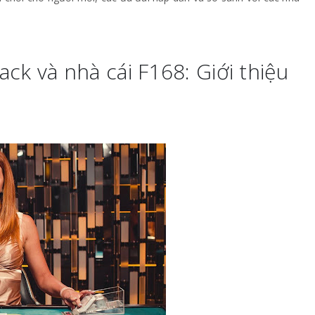
ck và nhà cái F168: Giới thiệu