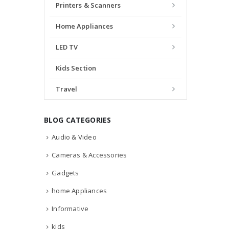
Printers & Scanners
Home Appliances
LED TV
Kids Section
Travel
BLOG CATEGORIES
Audio & Video
Cameras & Accessories
Gadgets
home Appliances
Informative
kids