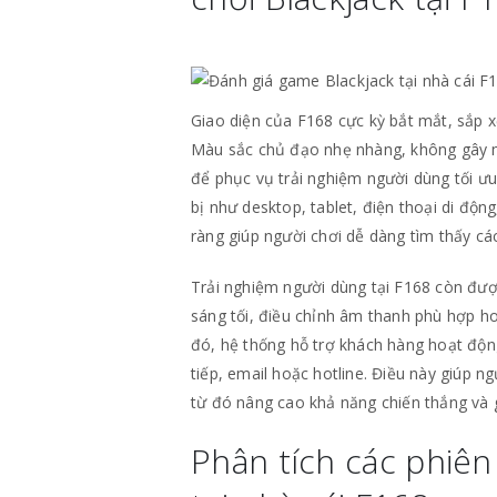
Giao diện của F168 cực kỳ bắt mắt, sắp 
Màu sắc chủ đạo nhẹ nhàng, không gây m
để phục vụ trải nghiệm người dùng tối ưu.
bị như desktop, tablet, điện thoại di độ
ràng giúp người chơi dễ dàng tìm thấy cá
Trải nghiệm người dùng tại F168 còn đượ
sáng tối, điều chỉnh âm thanh phù hợp h
đó, hệ thống hỗ trợ khách hàng hoạt động
tiếp, email hoặc hotline. Điều này giúp n
từ đó nâng cao khả năng chiến thắng và g
Phân tích các phiên