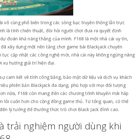
 bài vô cùng phổ biến trong các sòng bạc truyền thống lẫn trực
nh là tính chiến thuật, đòi hỏi người chơi đưa ra quyết định
dự đoán khả năng thắng của mình. F168 là một nhà cái uy tín,
n, đã xây dựng một nền tảng chơi game bài Blackjack chuyên
liên tục cập nhật các công nghệ mới, nhà cái này không ngừng nâng
 xu hướng giải trí hiện đại.
à sự cam kết về tính công bằng, bảo mật dữ liệu và dịch vụ khách
hiều phiên bản Blackjack đa dạng, phù hợp với mọi đối tượng
 Hơn nữa, F168 còn mang đến các chương trình khuyến mãi hấp
iệm lôi cuốn hơn cho cộng đồng game thủ. Từ tổng quan, có thể
ến lý tưởng để thưởng thức trò chơi Black Jack đỉnh cao.
và trải nghiệm người dùng khi
168