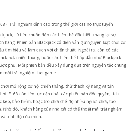
kjack, từ tiêu chuẩn đến các biến thể đặc biệt, mang lại sự
 hàng. Phiên bản Blackjack cổ điển vẫn giữ nguyên luật chơi cơ
 tìm hiểu và làm quen với chiến thuật. Ngoài ra, còn có các
lackjack nhiều thùng, hoặc các biến thể hấp dẫn như Blackjack
 cược phụ. Mỗi phiên bản đều xây dựng dựa trên nguyên tắc chung
m mới trải nghiệm chơi game.
 chơi mở rộng cơ hội chiến thắng, thử thách kỹ năng và tận
ơi. F168 còn liên tục cập nhật các phiên bản độc quyền, tích
 kép, bảo hiểm, hoặc trò chơi chế độ nhiều người chơi, tạo
. Nhờ đó, khách hàng của nhà cái có thể thoải mái trải nghiệm
 và trình độ của mình.