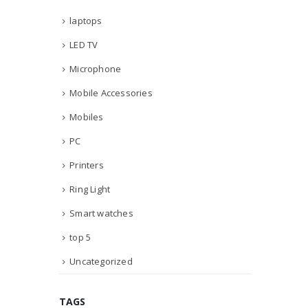
laptops
LED TV
Microphone
Mobile Accessories
Mobiles
PC
Printers
Ring Light
Smart watches
top 5
Uncategorized
TAGS